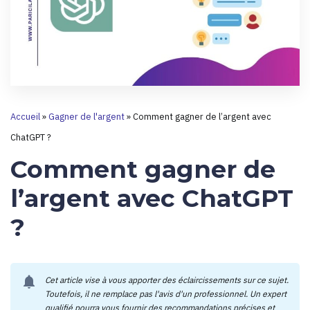
Accueil
»
Gagner de l'argent
»
Comment gagner de l’argent avec
ChatGPT ?
Comment gagner de
l’argent avec ChatGPT
?
notifications
Cet article vise à vous apporter des éclaircissements sur ce sujet.
Toutefois, il ne remplace pas l'avis d'un professionnel. Un expert
qualifié pourra vous fournir des recommandations précises et