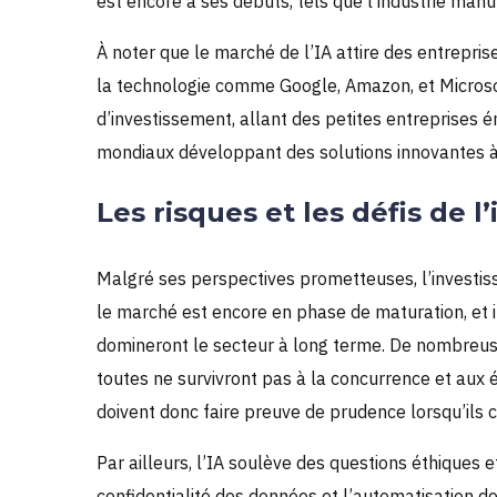
est encore à ses débuts, tels que l’industrie manuf
À noter que le marché de l’IA attire des entrepri
la technologie comme Google, Amazon, et Microsof
d’investissement, allant des petites entreprises 
mondiaux développant des solutions innovantes à
Les risques et les défis de l
Malgré ses perspectives prometteuses, l’investis
le marché est encore en phase de maturation, et il
domineront le secteur à long terme. De nombreuses
toutes ne survivront pas à la concurrence et aux 
doivent donc faire preuve de prudence lorsqu’ils 
Par ailleurs, l’IA soulève des questions éthiques 
confidentialité des données et l’automatisation d