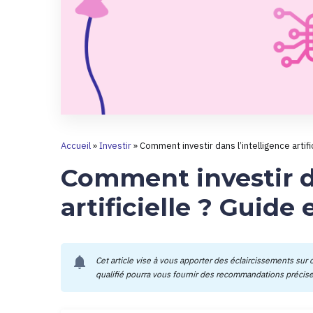
Accueil
»
Investir
»
Comment investir dans l’intelligence artifi
Comment investir da
artificielle ? Guide 
notifications
Cet article vise à vous apporter des éclaircissements sur c
qualifié pourra vous fournir des recommandations précises