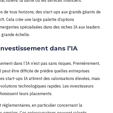
acturière, la santé ou les services financiers.
ses de tous horizons, des start-ups aux grands géants de
t. Cela crée une large palette d’options
émergentes spécialisées dans des niches IA aux leaders
 grande échelle.
’investissement dans l’IA
sement dans l’IA n’est pas sans risques. Premièrement,
 peut être difficile de prédire quelles entreprises
 start-ups IA attirent des valorisations élevées, mais
évolutions technologiques rapides. Les investisseurs
choisissent leurs placements.
et réglementaires, en particulier concernant la
es emplois. Ces préoccupations peuvent ralentir