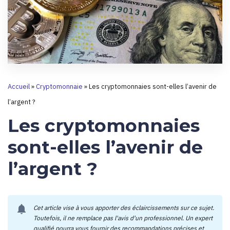
Accueil
»
Cryptomonnaie
»
Les cryptomonnaies sont-elles l’avenir de
l’argent ?
Les cryptomonnaies
sont-elles l’avenir de
l’argent ?
notifications
Cet article vise à vous apporter des éclaircissements sur ce sujet.
Toutefois, il ne remplace pas l'avis d'un professionnel. Un expert
qualifié pourra vous fournir des recommandations précises et